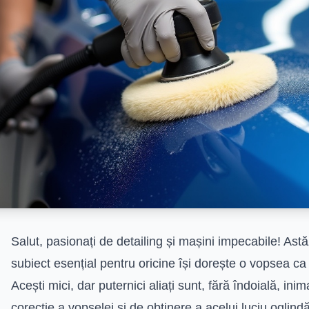
Salut, pasionați de detailing și mașini impecabile! Ast
subiect esențial pentru oricine își dorește o vopsea c
Acești mici, dar puternici aliați sunt, fără îndoială, ini
corecție a vopselei și de obținere a acelui luciu oglind