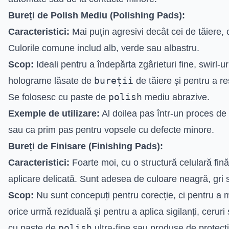
Bureți de Polish Mediu (Polishing Pads):
Caracteristici:
Mai puțin agresivi decât cei de tăiere,
Culorile comune includ alb, verde sau albastru.
Scop:
Ideali pentru a îndepărta zgârieturi fine, swirl-ur
bureții
holograme lăsate de
de tăiere și pentru a res
polish
Se folosesc cu paste de
mediu abrazive.
Exemple de utilizare:
Al doilea pas într-un proces de
sau ca prim pas pentru vopsele cu defecte minore.
Bureți de Finisare (Finishing Pads):
Caracteristici:
Foarte moi, cu o structură celulară fină
aplicare delicată. Sunt adesea de culoare neagră, gri 
Scop:
Nu sunt concepuți pentru corecție, ci pentru a m
orice urmă reziduală și pentru a aplica sigilanți, ceruri
polish
cu paste de
ultra-fine sau produse de protecți