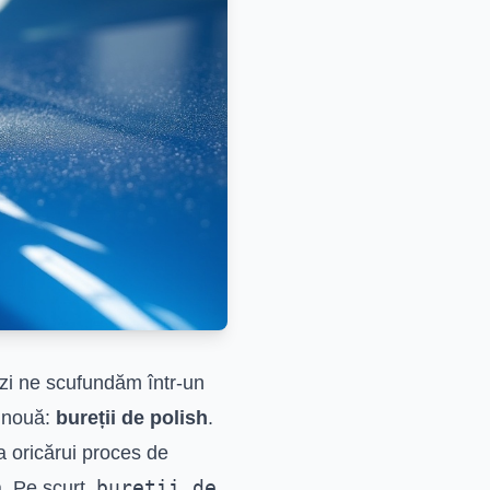
ăzi ne scufundăm într-un
a nouă:
bureții de polish
.
ma oricărui proces de
bureții de
ă. Pe scurt,