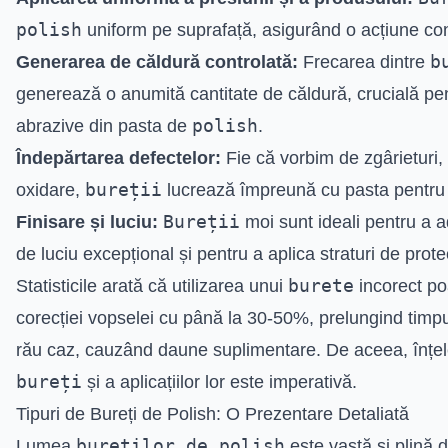
polish
uniform pe suprafață, asigurând o acțiune con
b
Generarea de căldură controlată:
Frecarea dintre
generează o anumită cantitate de căldură, crucială pen
polish
abrazive din pasta de
.
Îndepărtarea defectelor:
Fie că vorbim de zgârieturi,
bureții
oxidare,
lucrează împreună cu pasta pentru a 
Bureții
Finisare și luciu:
moi sunt ideali pentru a 
de luciu excepțional și pentru a aplica straturi de prote
burete
Statisticile arată că utilizarea unui
incorect po
corecției vopselei cu până la 30-50%, prelungind timpul
rău caz, cauzând daune suplimentare. De aceea, înțele
bureți
și a aplicațiilor lor este imperativă.
Tipuri de Bureți de Polish: O Prezentare Detaliată
bureților de polish
Lumea
este vastă și plină d