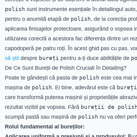
polish
sunt instrumente esențiale în detailingul auto,
polish
pentru o anumită etapă de
, de la corecția pro
aplicarea finisajelor protectoare, asigurând o vopsea 
utilizarea corectă a acestora fac diferența dintre un re
capodoperă pe patru roți. În acest ghid pas cu pas, v
bureți
p
să știi
despre
pentru a-ți duce abilitățile de
De Ce Sunt Bureții de Polish Cruciali în Detailing?
polish
Poate te gândești că pasta de
este cea mai i
polish
bureți
mașina de
. Ei bine, adevărul este că
care transformă puterea mașinii și proprietățile abraziv
bureții de polis
rezultat vizibil pe vopsea. Fără
polish
scumpă pastă sau mașină de
nu va oferi pe
Rolul fundamental al bureților:
Bu
Aplicarea uniformă a presiunii și a produsului: