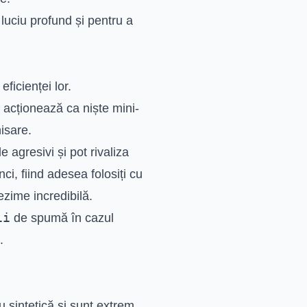
luciu profund și pentru a
ficienței lor.
e acționează ca niște mini-
isare.
 agresivi și pot rivaliza
ci, fiind adesea folosiți cu
ezime incredibilă.
ii
de spumă în cazul
.
u sintetică și sunt extrem