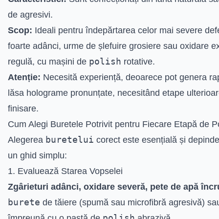
de agresivi.
Scop:
Ideali pentru îndepărtarea celor mai severe defe
foarte adânci, urme de șlefuire grosiere sau oxidare e
polish
regulă, cu mașini de
rotative.
Atenție:
Necesită experiență, deoarece pot genera rap
lăsa holograme pronunțate, necesitând etape ulterioa
finisare.
Cum Alegi Buretele Potrivit pentru Fiecare Etapă de P
buretelui
Alegerea
corect este esențială și depinde 
un ghid simplu:
1. Evaluează Starea Vopselei
Zgârieturi adânci, oxidare severă, pete de apă încr
burete
de tăiere (spumă sau microfibră agresivă) sa
polish
împreună cu o pastă de
abrazivă.