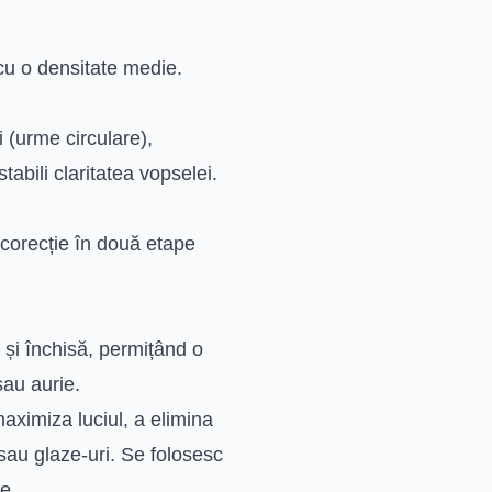
 cu o densitate medie.
i (urme circulare),
tabili claritatea vopselei.
 corecție în două etape
 și închisă, permițând o
sau aurie.
aximiza luciul, a elimina
 sau glaze-uri. Se folosesc
e.