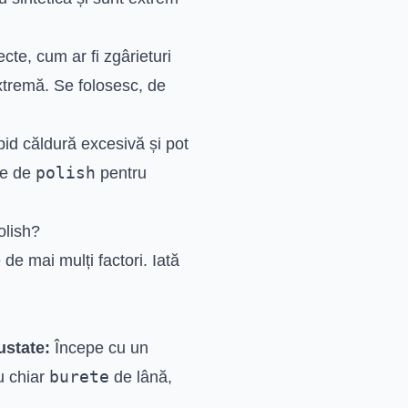
cte, cum ar fi zgârieturi
xtremă. Se folosesc, de
id căldură excesivă și pot
polish
re de
pentru
olish?
de mai mulți factori. Iată
ustate:
Începe cu un
burete
u chiar
de lână,