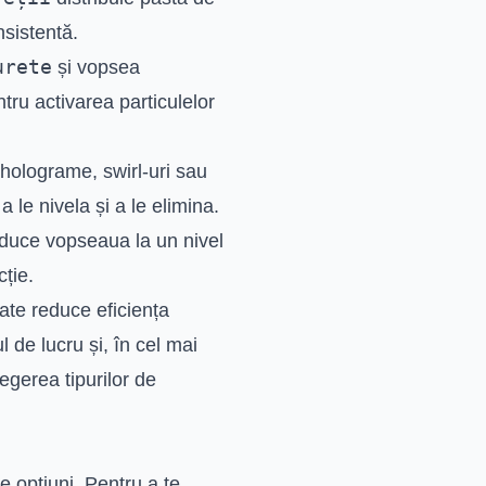
sistentă.
urete
și vopsea
tru activarea particulelor
 holograme, swirl-uri sau
le nivela și a le elimina.
aduce vopseaua la un nivel
cție.
ate reduce eficiența
 de lucru și, în cel mai
gerea tipurilor de
e opțiuni. Pentru a te