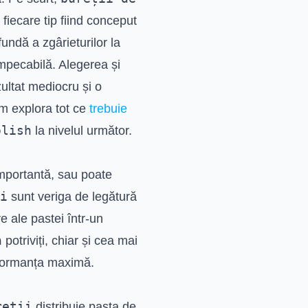
 fiecare tip fiind conceput
fundă a zgârieturilor la
impecabilă. Alegerea și
zultat mediocru și o
om explora tot ce
trebuie
olish
la nivelul următor.
mportantă, sau poate
i
sunt veriga de legătură
e ale pastei într-un
h
potriviți, chiar și cea mai
rformanța maximă.
reții
distribuie pasta de