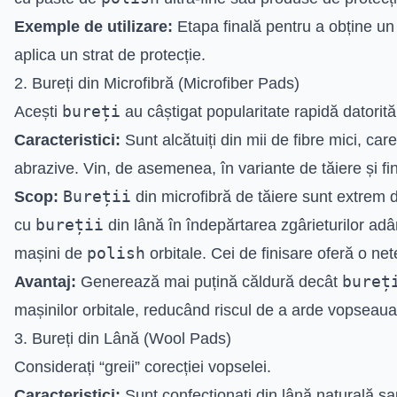
Exemple de utilizare:
Etapa finală pentru a obține un 
aplica un strat de protecție.
2. Bureți din Microfibră (Microfiber Pads)
bureți
Acești
au câștigat popularitate rapidă datorită e
Caracteristici:
Sunt alcătuiți din mii de fibre mici, car
abrazive. Vin, de asemenea, în variante de tăiere și fin
Bureții
Scop:
din microfibră de tăiere sunt extrem de
bureții
cu
din lână în îndepărtarea zgârieturilor adân
polish
mașini de
orbitale. Cei de finisare oferă o net
bureț
Avantaj:
Generează mai puțină căldură decât
mașinilor orbitale, reducând riscul de a arde vopseaua
3. Bureți din Lână (Wool Pads)
Considerați “greii” corecției vopselei.
Caracteristici:
Sunt confecționați din lână naturală sa