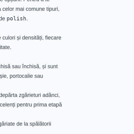
 a celor mai comune tipuri,
polish
 de
.
culori și densități, fiecare
tate.
chisă sau închisă, și sunt
șie, portocalie sau
depărta zgârieturi adânci,
celenți pentru prima etapă
riate de la spălătorii