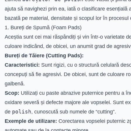
ajuta să navighezi prin ea, iată o clasificare esențială
bazată pe material, densitate și scopul lor în procesul
1. Bureți de Spumă (Foam Pads)
Aceștia sunt cei mai răspândiți și vin într-o varietate de 
culoare indicând, de obicei, un anumit grad de agresivi
Bureți de Tăiere (Cutting Pads):
Caracteristici:
Sunt rigizi, cu o structură celulară des
concepuți să fie agresivi. De obicei, sunt de culoare ro
galbenă.
Scop:
Utilizați cu paste abrazive puternice pentru a în
oxidare severă și defecte majore ale vopselei. Sunt ex
polish
de
, cunoscută sub numele de “cutting”.
Exemple de utilizare:
Corectarea vopselei puternic zgâ
automate sau de la contacte minore.