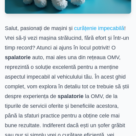
Salut, pasionați de mașini și
curățenie impecabilă
!
Vrei să-ți vezi mașina strălucind, fără efort și într-un
timp record? Atunci ai ajuns în locul potrivit! O
spalatorie
auto, mai ales una din rețeaua OMV,
reprezintă o soluție excelentă pentru a menține
aspectul impecabil al vehiculului tău. În acest ghid
complet, vom explora în detaliu tot ce trebuie să știi
despre experiența de
spalatorie
la OMV, de la
tipurile de servicii oferite și beneficiile acestora,
până la sfaturi practice pentru a obține cele mai
bune rezultate. Indiferent dacă ești un șofer grăbit
sau pur și simplu vrei o curățare eficientă, vei