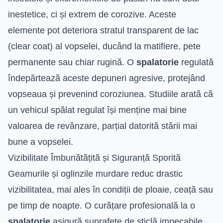
inestetice, ci și extrem de corozive. Aceste
elemente pot deteriora stratul transparent de lac
(clear coat) al vopselei, ducând la matifiere, pete
permanente sau chiar rugină. O
spalatorie
regulată
îndepărtează aceste depuneri agresive, protejând
vopseaua și prevenind coroziunea. Studiile arată că
un vehicul spălat regulat își menține mai bine
valoarea de revânzare, parțial datorită stării mai
bune a vopselei.
Vizibilitate Îmbunătățită și Siguranță Sporită
Geamurile și oglinzile murdare reduc drastic
vizibilitatea, mai ales în condiții de ploaie, ceață sau
pe timp de noapte. O curățare profesională la o
spalatorie
asigură suprafețe de sticlă impecabile,