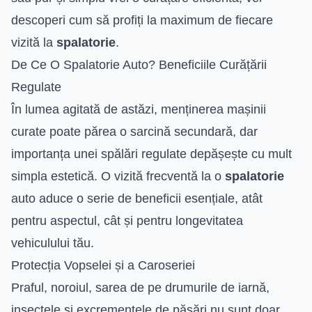
descoperi cum să profiți la maximum de fiecare
vizită la
spalatorie
.
De Ce O Spalatorie Auto? Beneficiile Curățării
Regulate
În lumea agitată de astăzi, menținerea mașinii
curate poate părea o sarcină secundară, dar
importanța unei spălări regulate depășește cu mult
simpla estetică. O vizită frecventă la o
spalatorie
auto aduce o serie de beneficii esențiale, atât
pentru aspectul, cât și pentru longevitatea
vehiculului tău.
Protecția Vopselei și a Caroseriei
Praful, noroiul, sarea de pe drumurile de iarnă,
insectele și excrementele de păsări nu sunt doar