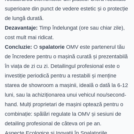
superioare din punct de vedere estetic și o protecție
de lungă durată.
Dezavantaje:
Timp îndelungat (ore sau chiar zile),
cost mult mai ridicat.
Concluzie:
O
spalatorie
OMV este partenerul tău
de încredere pentru o mașină curată și prezentabilă
în viața de zi cu zi. Detailingul profesional este o
investiție periodică pentru a restabili și menține
starea de showroom a mașinii, ideală o dată la 6-12
luni, sau la achiziționarea unui vehicul nou/second-
hand. Mulți proprietari de mașini optează pentru o
combinație: spălări regulate la OMV și sesiuni de
detailing profesional de câteva ori pe an.
Aspecte Ecologice și Inovații în Spalatoriile