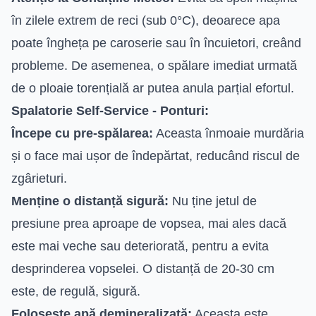
în zilele extrem de reci (sub 0°C), deoarece apa
poate îngheța pe caroserie sau în încuietori, creând
probleme. De asemenea, o spălare imediat urmată
de o ploaie torențială ar putea anula parțial efortul.
Spalatorie Self-Service - Ponturi:
Începe cu pre-spălarea:
Aceasta înmoaie murdăria
și o face mai ușor de îndepărtat, reducând riscul de
zgârieturi.
Menține o distanță sigură:
Nu ține jetul de
presiune prea aproape de vopsea, mai ales dacă
este mai veche sau deteriorată, pentru a evita
desprinderea vopselei. O distanță de 20-30 cm
este, de regulă, sigură.
Folosește apă demineralizată:
Aceasta este