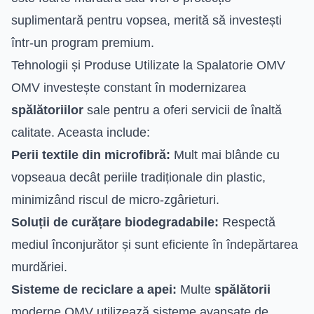
suplimentară pentru vopsea, merită să investești
într-un program premium.
Tehnologii și Produse Utilizate la Spalatorie OMV
OMV investește constant în modernizarea
spălătoriilor
sale pentru a oferi servicii de înaltă
calitate. Aceasta include:
Perii textile din microfibră:
Mult mai blânde cu
vopseaua decât periile tradiționale din plastic,
minimizând riscul de micro-zgârieturi.
Soluții de curățare biodegradabile:
Respectă
mediul înconjurător și sunt eficiente în îndepărtarea
murdăriei.
Sisteme de reciclare a apei:
Multe
spălătorii
moderne OMV utilizează sisteme avansate de