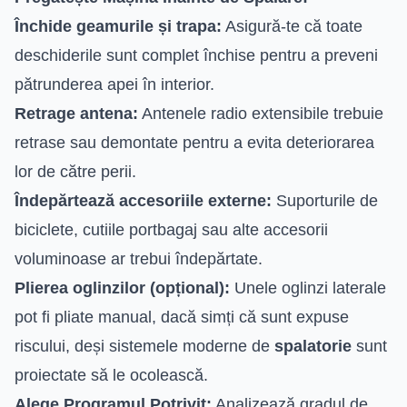
Închide geamurile și trapa:
Asigură-te că toate
deschiderile sunt complet închise pentru a preveni
pătrunderea apei în interior.
Retrage antena:
Antenele radio extensibile trebuie
retrase sau demontate pentru a evita deteriorarea
lor de către perii.
Îndepărtează accesoriile externe:
Suporturile de
biciclete, cutiile portbagaj sau alte accesorii
voluminoase ar trebui îndepărtate.
Plierea oglinzilor (opțional):
Unele oglinzi laterale
pot fi pliate manual, dacă simți că sunt expuse
riscului, deși sistemele moderne de
spalatorie
sunt
proiectate să le ocolească.
Alege Programul Potrivit:
Analizează gradul de