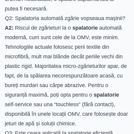
putea fi necesară.
Q2: Spalatoria automată zgârie vopseaua mașinii?
A2:
Riscul de zgârieturi la o
spalatorie
automată
modernă, cum sunt cele de la OMV, este minim.
Tehnologiile actuale folosesc perii textile din
microfibră, mult mai blânde decât periile vechi din
plastic rigid. Majoritatea micro-zgârieturilor apar, de
fapt, de la spălarea necorespunzătoare acasă, cu
bureți murdari sau cârpe abrazive. Pentru o
siguranță maximă, poți opta pentru o
spalatorie
self-service sau una “touchless” (fără contact),
disponibilă în unele locații OMV, care folosește doar
jeturi de apă și soluții chimice.
Q3: Este ceara aplicată la spalatorie eficientă