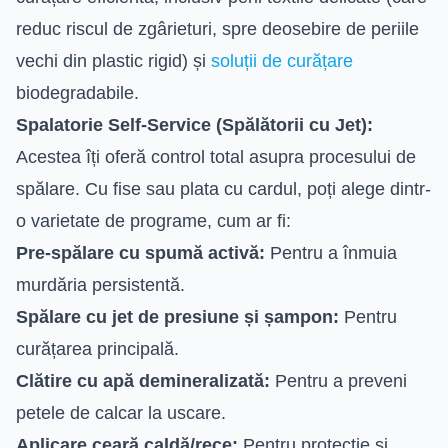
reduc riscul de zgârieturi, spre deosebire de periile
vechi din plastic rigid) și
soluții de curățare
biodegradabile.
Spalatorie Self-Service (Spălătorii cu Jet):
Acestea îți oferă control total asupra procesului de
spălare. Cu fise sau plata cu cardul, poți alege dintr-
o varietate de programe, cum ar fi:
Pre-spălare cu spumă activă:
Pentru a înmuia
murdăria persistentă.
Spălare cu jet de presiune și șampon:
Pentru
curățarea principală.
Clătire cu apă demineralizată:
Pentru a preveni
petele de calcar la uscare.
Aplicare ceară caldă/rece:
Pentru protecție și