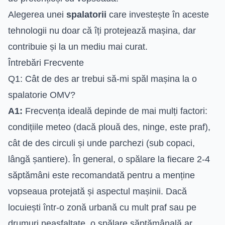
Alegerea unei
spalatorii
care investește în aceste
tehnologii nu doar că îți protejează mașina, dar
contribuie și la un mediu mai curat.
Întrebări Frecvente
Q1: Cât de des ar trebui să-mi spăl mașina la o
spalatorie OMV?
A1:
Frecvența ideală depinde de mai mulți factori:
condițiile meteo (dacă plouă des, ninge, este praf),
cât de des circuli și unde parchezi (sub copaci,
lângă șantiere). În general, o spălare la fiecare 2-4
săptămâni este recomandată pentru a menține
vopseaua protejată și aspectul mașinii. Dacă
locuiești într-o zonă urbană cu mult praf sau pe
drumuri neasfaltate, o spălare săptămânală ar