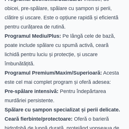
obicei, pre-spălare, spălare cu șampon și perii,
clătire și uscare. Este o opțiune rapidă și eficientă
pentru curățarea de rutină.
Programul Mediu/Plus:
Pe lângă cele de bază,
poate include spălare cu spumă activă, ceară
lichidă pentru luciu și protecție, și uscare
îmbunătățită.
Programul Premium/Maxim/Superioară:
Acesta
este cel mai complet program și oferă adesea:
Pre-spălare intensivă:
Pentru îndepărtarea
murdăriei persistente.
Spălare cu șampon specializat și perii delicate.
Ceară fierbinte/protectoare:
Oferă o barieră
hidrofobă de lungă durată, protejând vopseaua de