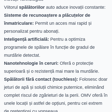
Viitorul
spălătoriilor
auto aduce inovații constante:
Sisteme de recunoaștere a plăcuțelor de
înmatriculare:
Permit un acces mai rapid și
personalizat pentru abonați.
Inteligență artificială:
Pentru a optimiza
programele de spălare în funcție de gradul de
murdărie detectat.
Nanotehnologie în ceruri:
Oferă o protecție
superioară și o rezistență mai mare la murdărie.
Spălătorii fără contact (touchless):
Folosesc doar
jeturi de apă și soluții chimice puternice, eliminând
complet riscul de zgârieturi de la perii. OMV oferă în
unele locații și astfel de opțiuni, pentru cei extrem
de pretențioși cu vopseaua.