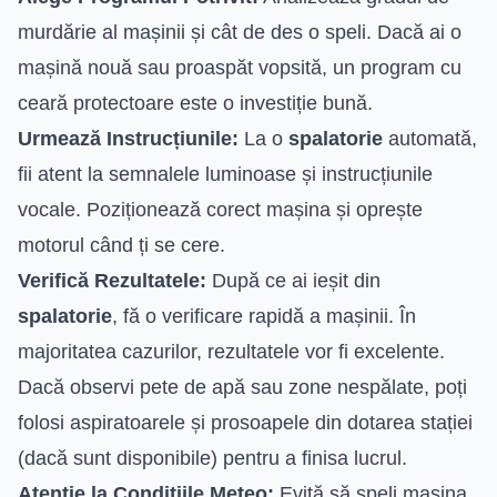
murdărie al mașinii și cât de des o speli. Dacă ai o
mașină nouă sau proaspăt vopsită, un program cu
ceară protectoare este o investiție bună.
Urmează Instrucțiunile:
La o
spalatorie
automată,
fii atent la semnalele luminoase și instrucțiunile
vocale. Poziționează corect mașina și oprește
motorul când ți se cere.
Verifică Rezultatele:
După ce ai ieșit din
spalatorie
, fă o verificare rapidă a mașinii. În
majoritatea cazurilor, rezultatele vor fi excelente.
Dacă observi pete de apă sau zone nespălate, poți
folosi aspiratoarele și prosoapele din dotarea stației
(dacă sunt disponibile) pentru a finisa lucrul.
Atenție la Condițiile Meteo:
Evită să speli mașina