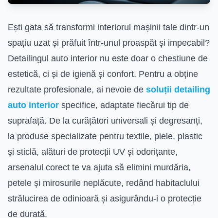
Ești gata să transformi interiorul mașinii tale dintr-un
spațiu uzat și prăfuit într-unul proaspăt și impecabil?
Detailingul auto interior nu este doar o chestiune de
estetică, ci și de igienă și confort. Pentru a obține
rezultate profesionale, ai nevoie de
soluții detailing
auto interior
specifice, adaptate fiecărui tip de
suprafață. De la curățători universali și degresanți,
la produse specializate pentru textile, piele, plastic
și sticlă, alături de protecții UV și odorițante,
arsenalul corect te va ajuta să elimini murdăria,
petele și mirosurile neplăcute, redând habitaclului
strălucirea de odinioară și asigurându-i o protecție
de durată.