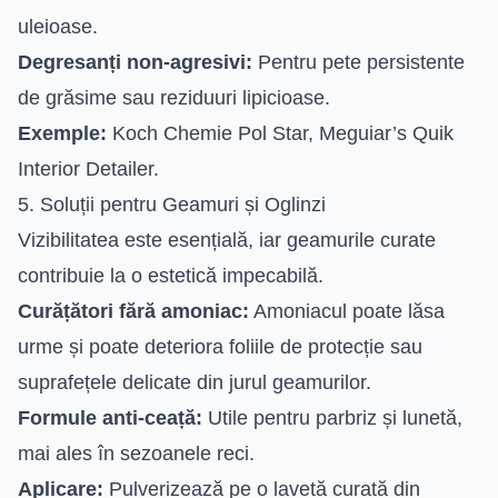
uleioase.
Degresanți non-agresivi:
Pentru pete persistente
de grăsime sau reziduuri lipicioase.
Exemple:
Koch Chemie Pol Star, Meguiar’s Quik
Interior Detailer.
5. Soluții pentru Geamuri și Oglinzi
Vizibilitatea este esențială, iar geamurile curate
contribuie la o estetică impecabilă.
Curățători fără amoniac:
Amoniacul poate lăsa
urme și poate deteriora foliile de protecție sau
suprafețele delicate din jurul geamurilor.
Formule anti-ceață:
Utile pentru parbriz și lunetă,
mai ales în sezoanele reci.
Aplicare:
Pulverizează pe o lavetă curată din