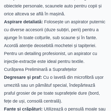
obiectele personale, scaunele auto pentru copii și
orice altceva se află în mașină.
Aspirare detaliată:
Folosește un aspirator puternic
cu diverse accesorii (duze subțiri, perii) pentru a
ajunge în toate colțurile, sub scaune și în fante.
Acordă atenție deosebită mochetei și tapițeriei.
Pentru un detailing profesionist, un aspirator cu
injecție-extracție este ideal pentru textile.
Curățarea Preliminară a Suprafețelor
Degresare și praf:
Cu o lavetă din microfibră ușor
umezită sau un pămătuf special, îndepărtează
praful grosier de pe toate suprafețele dure (bord,
fețe de uși, consolă centrală).
Fante și crăpături:
Utilizează o pensulă moale sau