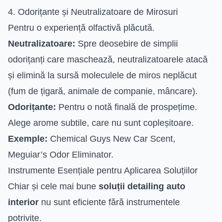
4. Odorițante și Neutralizatoare de Mirosuri
Pentru o experiență olfactivă plăcută.
Neutralizatoare:
Spre deosebire de simplii
odorițanți care maschează, neutralizatoarele atacă
și elimină la sursă moleculele de miros neplăcut
(fum de țigară, animale de companie, mâncare).
Odorițante:
Pentru o notă finală de prospețime.
Alege arome subtile, care nu sunt copleșitoare.
Exemple:
Chemical Guys New Car Scent,
Meguiar’s Odor Eliminator.
Instrumente Esențiale pentru Aplicarea Soluțiilor
Chiar și cele mai bune
soluții detailing auto
interior
nu sunt eficiente fără instrumentele
potrivite.