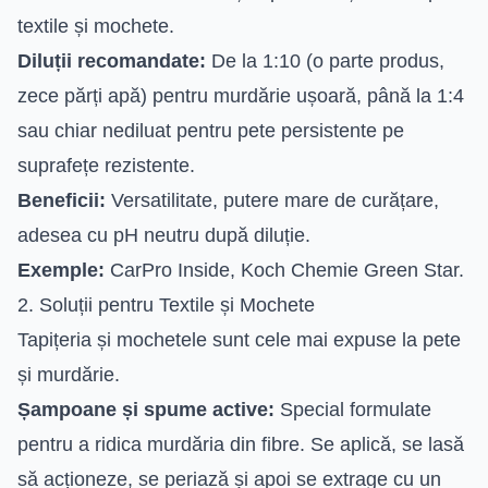
textile și mochete.
Diluții recomandate:
De la 1:10 (o parte produs,
zece părți apă) pentru murdărie ușoară, până la 1:4
sau chiar nediluat pentru pete persistente pe
suprafețe rezistente.
Beneficii:
Versatilitate, putere mare de curățare,
adesea cu pH neutru după diluție.
Exemple:
CarPro Inside, Koch Chemie Green Star.
2. Soluții pentru Textile și Mochete
Tapițeria și mochetele sunt cele mai expuse la pete
și murdărie.
Șampoane și spume active:
Special formulate
pentru a ridica murdăria din fibre. Se aplică, se lasă
să acționeze, se periază și apoi se extrage cu un