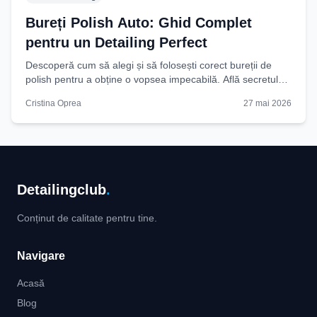
Bureți Polish Auto: Ghid Complet
pentru un Detailing Perfect
Descoperă cum să alegi și să folosești corect bureții de
polish pentru a obține o vopsea impecabilă. Află secretul
unui detailing auto de succes!
Cristina Oprea
27 mai 2026
Detailingclub
.
Conținut de calitate pentru tine.
Navigare
Acasă
Blog