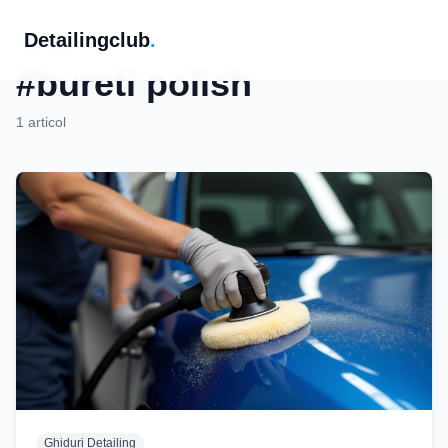
Detailingclub
.
Etichetă
#bureti polish
1 articol
Ghiduri Detailing