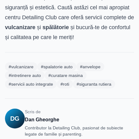
siguranță și estetică. Caută astăzi cel mai apropiat
centru Detailing Club care oferă servicii complete de
vulcanizare
și
spălătorie
și bucură-te de confortul
și calitatea pe care le meriți!
#vulcanizare
#spalatorie auto
#anvelope
#intretinere auto
#curatare masina
#servicii auto integrate
#roti
#siguranta rutiera
Scris de
DG
Dan Gheorghe
Contributor la Detailing Club, pasionat de subiecte
legate de familie și parenting.