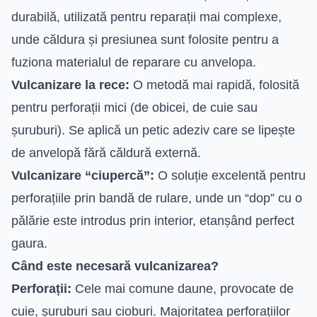
durabilă, utilizată pentru reparații mai complexe,
unde căldura și presiunea sunt folosite pentru a
fuziona materialul de reparare cu anvelopa.
Vulcanizare la rece:
O metodă mai rapidă, folosită
pentru perforații mici (de obicei, de cuie sau
șuruburi). Se aplică un petic adeziv care se lipește
de anvelopă fără căldură externă.
Vulcanizare “ciupercă”:
O soluție excelentă pentru
perforațiile prin bandă de rulare, unde un “dop” cu o
pălărie este introdus prin interior, etanșând perfect
gaura.
Când este necesară vulcanizarea?
Perforații:
Cele mai comune daune, provocate de
cuie, șuruburi sau cioburi. Majoritatea perforațiilor