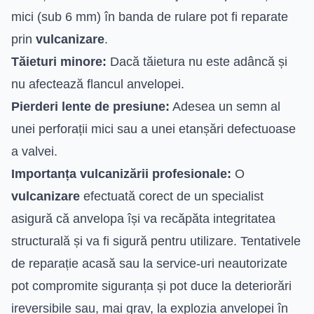
mici (sub 6 mm) în banda de rulare pot fi reparate
prin
vulcanizare
.
Tăieturi minore:
Dacă tăietura nu este adâncă și
nu afectează flancul anvelopei.
Pierderi lente de presiune:
Adesea un semn al
unei perforații mici sau a unei etanșări defectuoase
a valvei.
Importanța vulcanizării profesionale:
O
vulcanizare
efectuată corect de un specialist
asigură că anvelopa își va recăpăta integritatea
structurală și va fi sigură pentru utilizare. Tentativele
de reparație acasă sau la service-uri neautorizate
pot compromite siguranța și pot duce la deteriorări
ireversibile sau, mai grav, la explozia anvelopei în