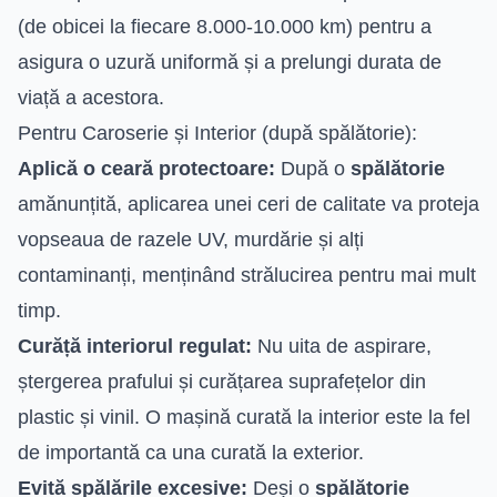
(de obicei la fiecare 8.000-10.000 km) pentru a
asigura o uzură uniformă și a prelungi durata de
viață a acestora.
Pentru Caroserie și Interior (după spălătorie):
Aplică o ceară protectoare:
După o
spălătorie
amănunțită, aplicarea unei ceri de calitate va proteja
vopseaua de razele UV, murdărie și alți
contaminanți, menținând strălucirea pentru mai mult
timp.
Curăță interiorul regulat:
Nu uita de aspirare,
ștergerea prafului și curățarea suprafețelor din
plastic și vinil. O mașină curată la interior este la fel
de importantă ca una curată la exterior.
Evită spălările excesive:
Deși o
spălătorie