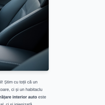
l! Știm cu toții că un
oare, ci și un habitaclu
rățare interior auto
este
, ci și igienizată,