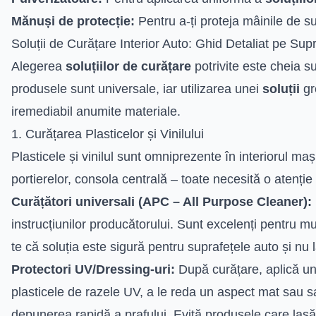
Mănuși de protecție:
Pentru a-ți proteja mâinile de s
Soluții de Curățare Interior Auto: Ghid Detaliat pe Sup
Alegerea
soluțiilor de curățare
potrivite este cheia s
produsele sunt universale, iar utilizarea unei
soluții
gr
iremediabil anumite materiale.
1. Curățarea Plasticelor și Vinilului
Plasticele și vinilul sunt omniprezente în interiorul maș
portierelor, consola centrală – toate necesită o atenție
Curățători universali (APC – All Purpose Cleaner):
instrucțiunilor producătorului. Sunt excelenți pentru m
te că soluția este sigură pentru suprafețele auto și nu 
Protectori UV/Dressing-uri:
După curățare, aplică un
plasticele de razele UV, a le reda un aspect mat sau sa
depunerea rapidă a prafului. Evită produsele care lasă