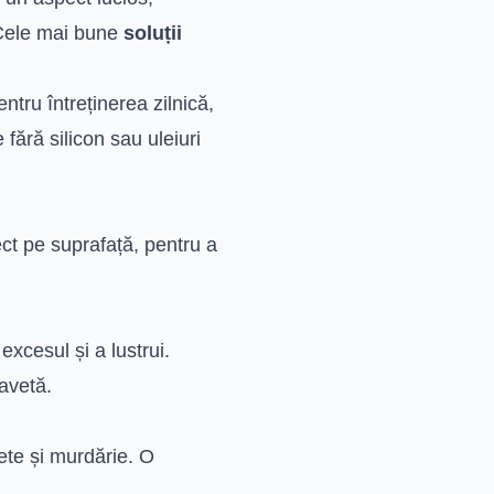
. Cele mai bune
soluții
ntru întreținerea zilnică,
fără silicon sau uleiuri
ect pe suprafață, pentru a
xcesul și a lustrui.
lavetă.
pete și murdărie. O