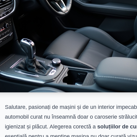
Salutare, pasionați de mașini și de un interior impecabi
automobil curat nu înseamnă doar o caroserie strălucit
igienizat și plăcut. Alegerea corectă a
soluțiilor de cu
esențială pentru a menține mașina nu doar curată vizual