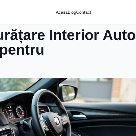
Acasă
Blog
Contact
urățare Interior Aut
pentru