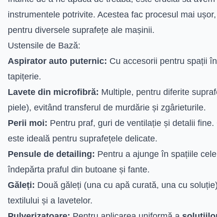
instrumentele potrivite. Acestea fac procesul mai ușor, 
pentru diversele suprafețe ale mașinii.
Ustensile de Bază:
Aspirator auto puternic:
Cu accesorii pentru spații în
tapițerie.
Lavete din microfibră:
Multiple, pentru diferite supraf
piele), evitând transferul de murdărie și zgârieturile.
Perii moi:
Pentru praf, guri de ventilație și detalii fine.
este ideală pentru suprafețele delicate.
Pensule de detailing:
Pentru a ajunge în spațiile cele
îndepărta praful din butoane și fante.
Găleți:
Două găleți (una cu apă curată, una cu soluție
textilului și a lavetelor.
Pulverizatoare:
Pentru aplicarea uniformă a
soluțiil