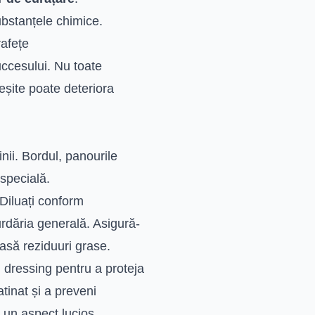
ubstanțele chimice.
rafețe
uccesului. Nu toate
eșite poate deteriora
inii. Bordul, panourile
 specială.
Diluați conform
urdăria generală. Asigură-
lasă reziduuri grase.
 dressing pentru a proteja
tinat și a preveni
 un aspect lucios,