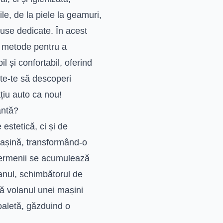
ile, de la piele la geamuri,
duse dedicate. În acest
 metode pentru a
l și confortabil, oferind
ște-te să descoperi
ațiu auto ca nou!
antă?
estetică, ci și de
mașină, transformând-o
i germenii se acumulează
lanul, schimbătorul de
că volanul unei mașini
oaletă, găzduind o