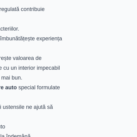
regulată contribuie
teriilor.
 îmbunătățește experiența
crește valoarea de
e cu un interior impecabil
 mai bun.
re auto
special formulate
i ustensile ne ajută să
uto
m la îndemână