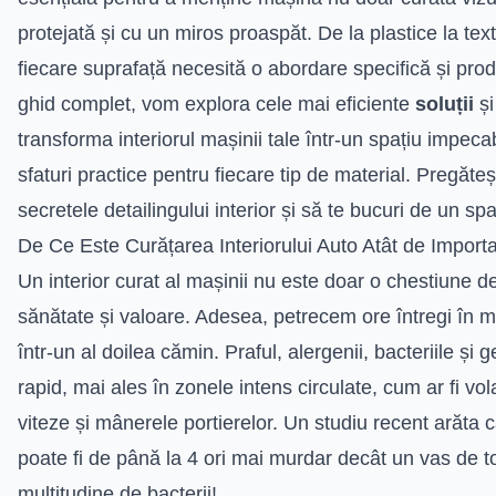
protejată și cu un miros proaspăt. De la plastice la text
fiecare suprafață necesită o abordare specifică și pro
ghid complet, vom explora cele mai eficiente
soluții
și
transforma interiorul mașinii tale într-un spațiu impecabi
sfaturi practice pentru fiecare tip de material. Pregăte
secretele detailingului interior și să te bucuri de un sp
De Ce Este Curățarea Interiorului Auto Atât de Import
Un interior curat al mașinii nu este doar o chestiune de 
sănătate și valoare. Adesea, petrecem ore întregi în 
într-un al doilea cămin. Praful, alergenii, bacteriile ș
rapid, mai ales în zonele intens circulate, cum ar fi vo
viteze și mânerele portierelor. Un studiu recent arăta 
poate fi de până la 4 ori mai murdar decât un vas de t
multitudine de bacterii!