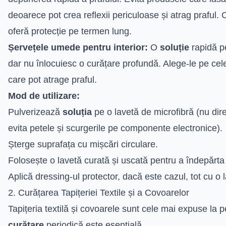
deoarece pot crea reflexii periculoase și atrag praful
oferă protecție pe termen lung.
Șervețele umede pentru interior:
O
soluție
rapidă pe
dar nu înlocuiesc o curățare profundă. Alege-le pe cele 
care pot atrage praful.
Mod de utilizare:
Pulverizează
soluția
pe o lavetă de microfibră (nu dir
evita petele și scurgerile pe componente electronice).
Șterge suprafața cu mișcări circulare.
Folosește o lavetă curată și uscată pentru a îndepărta e
Aplică dressing-ul protector, dacă este cazul, tot cu o 
2. Curățarea Tapițeriei Textile și a Covoarelor
Tapițeria textilă și covoarele sunt cele mai expuse la 
curățare
periodică este esențială.