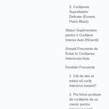
5. Curățarea
Suprafețelor
Delicate (Ecrane,
Piano Black)
Sfaturi Suplimentare
pentru o Curățare
Interior Auto Eficientă
Greșeli Frecvente de
Evitat în Curățarea
Interiorului Auto
Întrebări Frecvente
1. Cât de des ar
trebui să curăț
interiorul mașinii?
2. Pot folosi produse
de curățenie de uz
casnic pentru
interiorul auto?