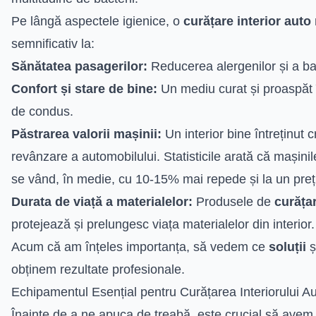
Pe lângă aspectele igienice, o
curățare interior auto
semnificativ la:
Sănătatea pasagerilor:
Reducerea alergenilor și a bac
Confort și stare de bine:
Un mediu curat și proaspăt
de condus.
Păstrarea valorii mașinii:
Un interior bine întreținut 
revânzare a automobilului. Statisticile arată că mașinil
se vând, în medie, cu 10-15% mai repede și la un preț
Durata de viață a materialelor:
Produsele de
curăța
protejează și prelungesc viața materialelor din interior.
Acum că am înțeles importanța, să vedem ce
soluții
ș
obținem rezultate profesionale.
Echipamentul Esențial pentru Curățarea Interiorului A
Înainte de a ne apuca de treabă, este crucial să ave