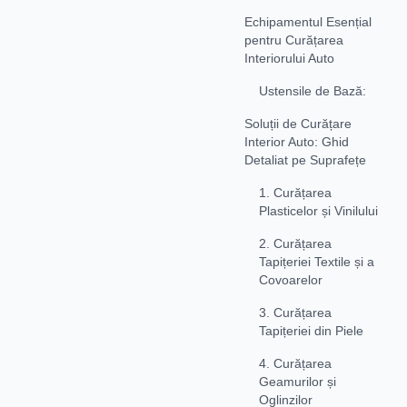
Echipamentul Esențial
pentru Curățarea
Interiorului Auto
Ustensile de Bază:
Soluții de Curățare
Interior Auto: Ghid
Detaliat pe Suprafețe
1. Curățarea
Plasticelor și Vinilului
2. Curățarea
Tapițeriei Textile și a
Covoarelor
3. Curățarea
Tapițeriei din Piele
4. Curățarea
Geamurilor și
Oglinzilor