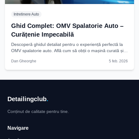
Intretinere Auto
Ghid Complet: OMV Spalatorie Auto –
Curățenie Impecabilă
Descoperă ghidul detaliat pentru o experiență perfectă la
OMV spalatorie auto. Află cum să obții o mașină curată și
strălucitoare eficient. Citește acum!
Dan Gheorghe
5 feb. 2026
Detailingclub
.
Conținut de calitate pentru tine.
Navigare