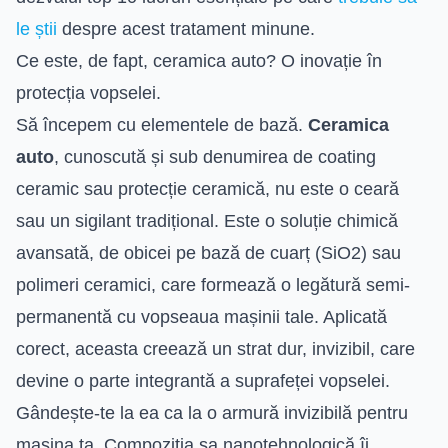
le știi
despre acest tratament minune.
Ce este, de fapt, ceramica auto? O inovație în
protecția vopselei.
Să începem cu elementele de bază.
Ceramica
auto
, cunoscută și sub denumirea de coating
ceramic sau protecție ceramică, nu este o ceară
sau un sigilant tradițional. Este o soluție chimică
avansată, de obicei pe bază de cuarț (SiO2) sau
polimeri ceramici, care formează o legătură semi-
permanentă cu vopseaua mașinii tale. Aplicată
corect, aceasta creează un strat dur, invizibil, care
devine o parte integrantă a suprafeței vopselei.
Gândește-te la ea ca la o armură invizibilă pentru
mașina ta. Compoziția sa nanotehnologică îi