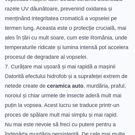
razele UV dăunătoare, prevenind oxidarea și
menținând integritatea cromatică a vopselei pe
termen lung. Aceasta este o protecție crucială, mai
ales în țări cu mult soare, cum este România, unde
temperaturile ridicate și lumina intensă pot accelera
procesul de degradare al vopselei.
7. Curățare mai ușoară și mai rapidă a mașinii
Datorită efectului hidrofob și a suprafeței extrem de
netede create de
ceramica auto
, murdăria, praful,
noroiul și chiar urmele de insecte aderă mult mai
puțin la vopsea. Acest lucru se traduce printr-un
proces de spălare mult mai simplu și mai rapid.
Nu mai este nevoie să freci cu putere pentru a
îndepărta murdăria persistentă. De cele mai multe