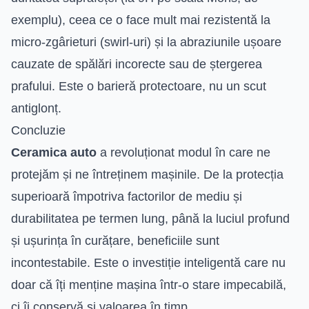
exemplu), ceea ce o face mult mai rezistentă la
micro-zgârieturi (swirl-uri) și la abraziunile ușoare
cauzate de spălări incorecte sau de ștergerea
prafului. Este o barieră protectoare, nu un scut
antiglonț.
Concluzie
Ceramica auto
a revoluționat modul în care ne
protejăm și ne întreținem mașinile. De la protecția
superioară împotriva factorilor de mediu și
durabilitatea pe termen lung, până la luciul profund
și ușurința în curățare, beneficiile sunt
incontestabile. Este o investiție inteligentă care nu
doar că îți menține mașina într-o stare impecabilă,
ci îi conservă și valoarea în timp.