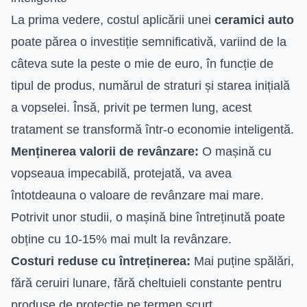
La prima vedere, costul aplicării unei
ceramici auto
poate părea o investiție semnificativă, variind de la
câteva sute la peste o mie de euro, în funcție de
tipul de produs, numărul de straturi și starea inițială
a vopselei. Însă, privit pe termen lung, acest
tratament se transformă într-o economie inteligentă.
Menținerea valorii de revânzare:
O mașină cu
vopseaua impecabilă, protejată, va avea
întotdeauna o valoare de revânzare mai mare.
Potrivit unor studii, o mașină bine întreținută poate
obține cu 10-15% mai mult la revânzare.
Costuri reduse cu întreținerea:
Mai puține spălări,
fără ceruiri lunare, fără cheltuieli constante pentru
produse de protecție pe termen scurt.