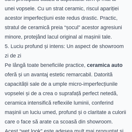
unei vopsele. Cu un strat ceramic, riscul apariției
acestor imperfecțiuni este redus drastic. Practic,
stratul de ceramică preia “șocul” acestor agresiuni
minore, protejând lacul original al mașinii tale.
5. Luciu profund și intens: Un aspect de showroom
zi de zi
Pe lângă toate beneficiile practice,
ceramica auto
oferă și un avantaj estetic remarcabil. Datorită
capacității sale de a umple micro-imperfecțiunile
vopselei și de a crea o suprafață perfect netedă,
ceramica intensifică reflexiile luminii, conferind
mașinii un luciu umed, profund și o claritate a culorii
care o face să arate ca scoasă din showroom.
Acest “wet look” este adesea mult mai pronunțat și