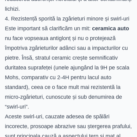
lichizi.
4. Rezistență sporită la zgârieturi minore și swirl-uri
Este important să clarificăm un mit:
ceramica auto
nu face vopseaua antiglonț și nu o protejează
împotriva zgârieturilor adânci sau a impacturilor cu
pietre. Însă, stratul ceramic crește semnificativ
duritatea suprafeței (unele ajungând la 9H pe scala
Mohs, comparativ cu 2-4H pentru lacul auto
standard), ceea ce o face mult mai rezistentă la
micro-zgârieturi, cunoscute și sub denumirea de
“swirl-uri”.
Aceste swirl-uri, cauzate adesea de spălări
incorecte, prosoape abrazive sau ștergerea prafului,
sunt principala cauză a aspectului tern și mat al