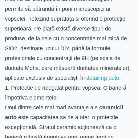
permite să pătrundă în porii microscopici ai
vopselei, netezind suprafața și oferind o protecție
superioară. Pe piață există diverse tipuri de
produse, de la cele cu o concentrație mai mică de
SiO2, destinate uzului DIY, până la formule
profesionale cu concentrații de 9H (pe scala de
duritate Mohs, care măsoară duritatea mineralelor),
aplicate exclusiv de specialiști în
detailing auto
.
1. Protecție de neegalat pentru vopsea: O barieră
împotriva elementelor
Unul dintre cele mai mari avantaje ale
ceramicii
auto
este capacitatea sa de a oferi o protecție
excepțională. Stratul ceramic acționează ca o
barieră robustă împotriva unei game largi de