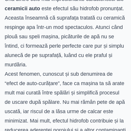
ceramicii auto
este efectul său hidrofob pronunțat.
Aceasta înseamnă că suprafața tratată cu ceramică
respinge apa într-un mod spectaculos. Atunci când
plouă sau speli mașina, picăturile de apă nu se
întind, ci formează perle perfecte care pur și simplu
alunecă de pe suprafață, luând cu ele praful și
murdăria.
Acest fenomen, cunoscut și sub denumirea de
“efect de auto-curățare”, face ca mașina ta să arate
mult mai curată între spălări și simplifică procesul
de uscare după spălare. Nu mai rămân pete de apă
uscată, iar riscul de a lăsa urme de calcar este
minimizat. Mai mult, efectul hidrofob contribuie și la
reducerea aderenței noroiului și a altor contaminanți