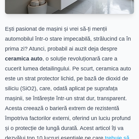
Ești pasionat de mașini și vrei să-ți menții
automobilul într-o stare impecabilă, strălucind ca în
prima zi? Atunci, probabil ai auzit deja despre
ceramica auto
, o soluție revoluționară care a
cucerit lumea detailingului. Pe scurt, ceramica auto
este un strat protector lichid, pe bază de dioxid de
siliciu (SiO2), care, odată aplicat pe suprafața
mașinii, se întărește într-un strat dur, transparent.
Acesta creează o barieră extrem de rezistentă
împotriva factorilor externi, oferind un luciu profund
și o protecție de lungă durată. Acest articol îți va
dezvălui top 10 lucruri esențiale pe care
trebuie să