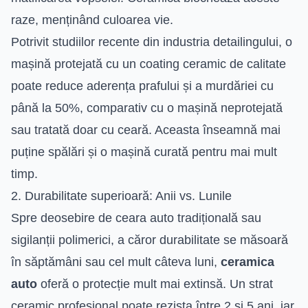
raze, menținând culoarea vie.
Potrivit studiilor recente din industria detailingului, o
mașină protejată cu un coating ceramic de calitate
poate reduce aderența prafului și a murdăriei cu
până la 50%, comparativ cu o mașină neprotejată
sau tratată doar cu ceară. Aceasta înseamnă mai
puține spălări și o mașină curată pentru mai mult
timp.
2. Durabilitate superioară: Anii vs. Lunile
Spre deosebire de ceara auto tradițională sau
sigilanții polimerici, a căror durabilitate se măsoară
în săptămâni sau cel mult câteva luni,
ceramica
auto
oferă o protecție mult mai extinsă. Un strat
ceramic profesional poate rezista între 2 și 5 ani, iar