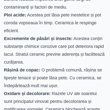
contaminanți și factori de mediu.
Ploi acide:
Acestea pot lăsa pete inestetice și pot
coroda vopseaua în timp. Ceramica le respinge
eficient.
Excremente de păsări și insecte:
Acestea conțin
substanțe chimice corozive care pot deteriora rapid
lacul. Stratul ceramic previne aderența și facilitează
curățarea.
Rășină de copac:
O problemă comună, rășina se
lipește tenace și poate lăsa pete. Cu ceramica, se
îndepărtează mult mai ușor.
Oxidare și decolorare:
Razele UV ale soarelui
sunt principalul vinovat pentru decolorarea și
matificarea vopselei. Ceramica blochează aceste