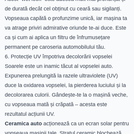
de durată decât cel obținut cu ceară sau sigilanți.
Vopseaua capătă o profunzime unică, iar mașina ta
va atrage priviri admirative oriunde te-ai duce. Este
ca și cum ai aplica un filtru de înfrumusețare
permanent pe caroseria automobilului tău.
6. Protecție UV împotriva decolorării vopselei
Soarele este un inamic tăcut al vopselei auto.
Expunerea prelungită la razele ultraviolete (UV)
duce la oxidarea vopselei, la pierderea luciului și la
decolorarea culorii. Gândește-te la o mașină veche,
cu vopseaua mată și crăpată – acesta este
rezultatul acțiunii UV.
Ceramica auto
acționează ca un ecran solar pentru
vopseaua mașinii tale. Stratul ceramic blochează