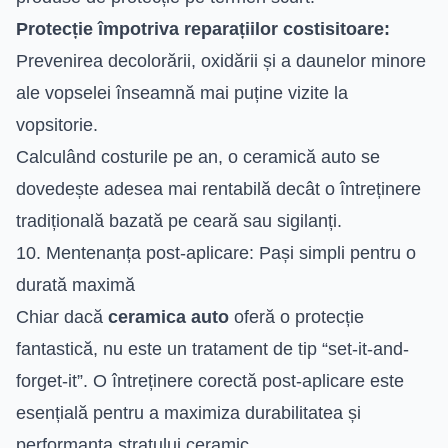
Protecție împotriva reparațiilor costisitoare:
Prevenirea decolorării, oxidării și a daunelor minore
ale vopselei înseamnă mai puține vizite la
vopsitorie.
Calculând costurile pe an, o ceramică auto se
dovedește adesea mai rentabilă decât o întreținere
tradițională bazată pe ceară sau sigilanți.
10. Mentenanța post-aplicare: Pași simpli pentru o
durată maximă
Chiar dacă
ceramica auto
oferă o protecție
fantastică, nu este un tratament de tip “set-it-and-
forget-it”. O întreținere corectă post-aplicare este
esențială pentru a maximiza durabilitatea și
performanța stratului ceramic.