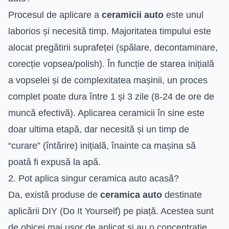
Procesul de aplicare a
ceramicii auto
este unul
laborios și necesită timp. Majoritatea timpului este
alocat pregătirii suprafeței (spălare, decontaminare,
corecție vopsea/polish). În funcție de starea inițială
a vopselei și de complexitatea mașinii, un proces
complet poate dura între 1 și 3 zile (8-24 de ore de
muncă efectivă). Aplicarea ceramicii în sine este
doar ultima etapă, dar necesită și un timp de
“curare” (întărire) inițială, înainte ca mașina să
poată fi expusă la apă.
2. Pot aplica singur ceramica auto acasă?
Da, există produse de
ceramica auto
destinate
aplicării DIY (Do It Yourself) pe piață. Acestea sunt
de obicei mai ușor de aplicat și au o concentrație